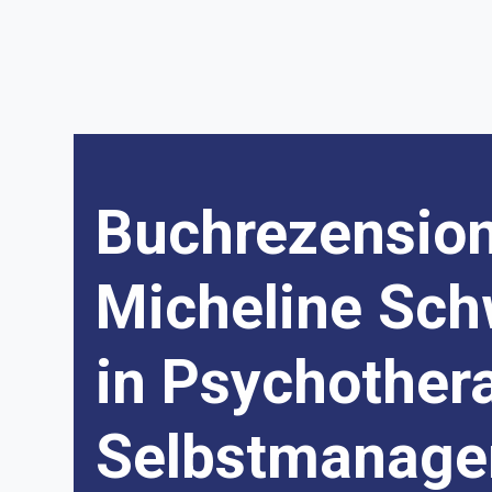
Buchrezension:
Micheline Sch
in Psychother
Selbstmanag