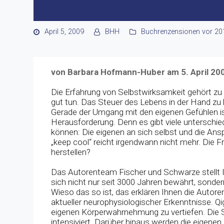
April 5, 2009
BHH
Buchrenzensionen vor 20
von Barbara Hofmann-Huber am 5. April 20
Die Erfahrung von Selbstwirksamkeit gehört z
gut tun. Das Steuer des Lebens in der Hand zu h
Gerade der Umgang mit den eigenen Gefühlen ist
Herausforderung. Denn es gibt viele unterschie
können: Die eigenen an sich selbst und die Ansp
„keep cool“ reicht irgendwann nicht mehr. Die F
herstellen?
Das Autorenteam Fischer und Schwarze stellt I
sich nicht nur seit 3000 Jahren bewährt, sonde
Wieso das so ist, das erklären Ihnen die Auto
aktueller neurophysiologischer Erkenntnisse. Qigo
eigenen Körperwahrnehmung zu vertiefen. Die
intensiviert. Darüber hinaus werden die eigenen 