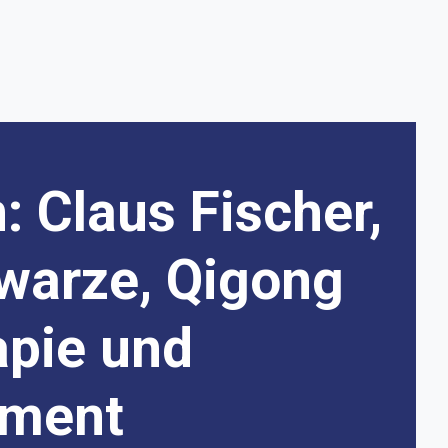
 Claus Fischer,
warze, Qigong
apie und
ement