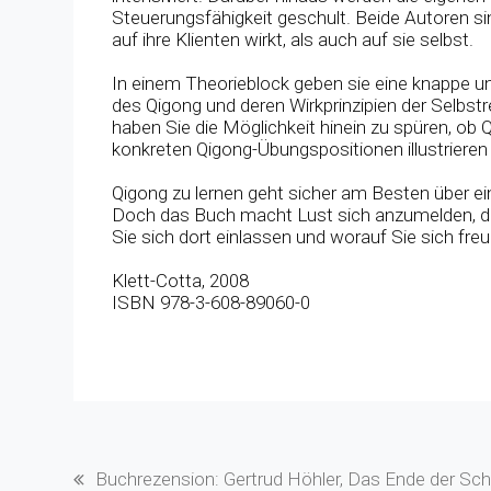
Steuerungsfähigkeit geschult. Beide Autoren si
auf ihre Klienten wirkt, als auch auf sie selbst.
In einem Theorieblock geben sie eine knappe un
des Qigong und deren Wirkprinzipien der Selbstr
haben Sie die Möglichkeit hinein zu spüren, ob 
konkreten Qigong-Übungspositionen illustriere
Qigong zu lernen geht sicher am Besten über ei
Doch das Buch macht Lust sich anzumelden, den
Sie sich dort einlassen und worauf Sie sich fre
Klett-Cotta, 2008
ISBN 978-3-608-89060-0
Buchrezension: Gertrud Höhler, Das Ende der Sch
vorheriger