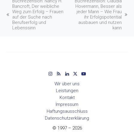
Buchrezension: Nancy H.
Buchrezension: Claudia
Bancroft, Der weibliche
Hovermann, Besser als
Weg zum Erfolg – Frauen
jeder Mann – Wie Frau
vorheriger
Nächster
auf der Suche nach
ihr Erfolgspotential
Beitrag:
Beitrag:
Berufserfolg und
ausbauen und nutzen
Lebenssinn
kann
Instagram
RSS
LinkedIn
Twitter
YouTube
Wir über uns
Leistungen
Kontakt
Impressum
Haftungsausschluss
Datenschutzerklärung
© 1997 – 2026