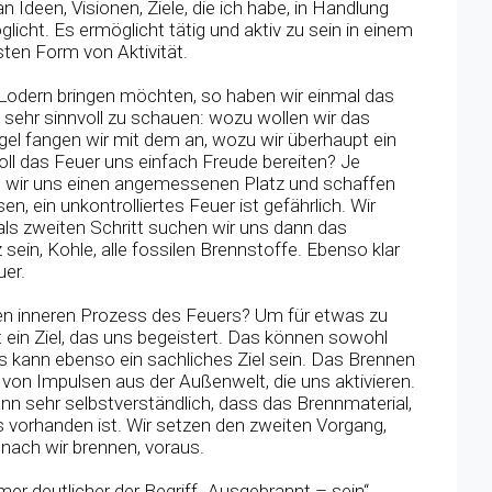
an Ideen, Visionen, Ziele, die ich habe, in Handlung
licht. Es ermöglicht tätig und aktiv zu sein in einem
sten Form von Aktivität.
 Lodern bringen möchten, so haben wir einmal das
 sehr sinnvoll zu schauen: wozu wollen wir das
gel fangen wir mit dem an, wozu wir überhaupt ein
ll das Feuer uns einfach Freude bereiten? Je
 wir uns einen angemessenen Platz und schaffen
, ein unkontrolliertes Feuer ist gefährlich. Wir
als zweiten Schritt suchen wir uns dann das
sein, Kohle, alle fossilen Brennstoffe. Ebenso klar
uer.
en inneren Prozess des Feuers? Um für etwas zu
t ein Ziel, das uns begeistert. Das können sowohl
das kann ebenso ein sachliches Ziel sein. Das Brennen
r von Impulsen aus der Außenwelt, die uns aktivieren.
nn sehr selbstverständlich, dass das Brennmaterial,
ns vorhanden ist. Wir setzen den zweiten Vorgang,
onach wir brennen, voraus.
immer deutlicher der Begriff „Ausgebrannt – sein“