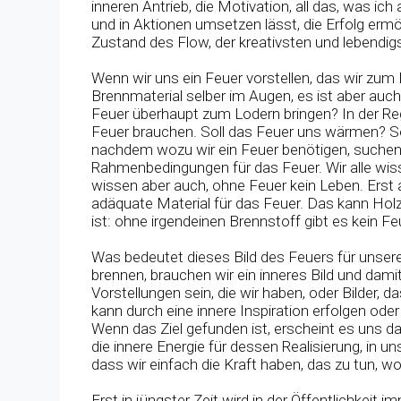
inneren Antrieb, die Motivation, all das, was ich 
und in Aktionen umsetzen lässt, die Erfolg ermög
Zustand des Flow, der kreativsten und lebendig
Wenn wir uns ein Feuer vorstellen, das wir zum
Brennmaterial selber im Augen, es ist aber auch
Feuer überhaupt zum Lodern bringen? In der Re
Feuer brauchen. Soll das Feuer uns wärmen? So
nachdem wozu wir ein Feuer benötigen, suchen
Rahmenbedingungen für das Feuer. Wir alle wissen
wissen aber auch, ohne Feuer kein Leben. Erst 
adäquate Material für das Feuer. Das kann Holz 
ist: ohne irgendeinen Brennstoff gibt es kein Fe
Was bedeutet dieses Bild des Feuers für unser
brennen, brauchen wir ein inneres Bild und dami
Vorstellungen sein, die wir haben, oder Bilder, 
kann durch eine innere Inspiration erfolgen ode
Wenn das Ziel gefunden ist, erscheint es uns da
die innere Energie für dessen Realisierung, in u
dass wir einfach die Kraft haben, das zu tun, w
Erst in jüngster Zeit wird in der Öffentlichkeit 