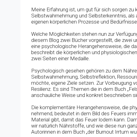
Meine Erfahrung ist, um gut für sich sorgen z
Selbstwahrnehmung und Selbsterkenntnis, als a
eigenen körperlichen Prozesse und Bedürfnisse
Welche Möglichkeiten stehen nun zur Verfügung
diesem Blog zwei Bücher vorgestellt, die zwei u
eine psychologische Herangehensweise, die da
beschreibt die körperlichen und physiologisch
zwei Seiten einer Medaille.
Psychologisch gesehen gehören zu dem Nähre
Selbstwahrnehmung, Selbstreflektion, Ressou
möchte, eigene Ziele setzen. Zur Vorbeugung vo
Resilienz. Es sind Themen die in dem Buch „Fel
anschauliche Weise und konkret beschrieben si
Die komplementäre Herangehensweise, die phys
nehmend, bedeutet in dem Bild des Feuers imm
Material gibt, damit das Feuer lodern kann. Da
wir natürlich Nährstoffe, und wie diese nun g
Autorinnen in dem Buch „der Burnout Irrtum w