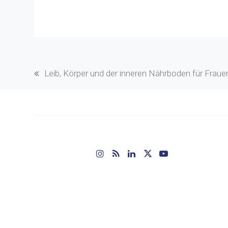
Leib, Körper und der inneren Nährboden für Fraue
vorheriger
Beitrag:
Instagram
RSS
LinkedIn
Twitter
YouTube