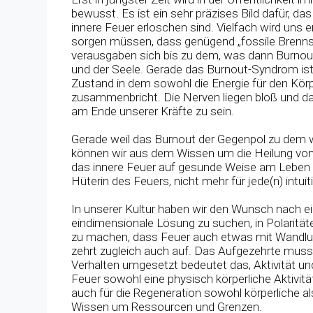
bewusst. Es ist ein sehr präzises Bild dafür, da
innere Feuer erloschen sind. Vielfach wird uns 
sorgen müssen, dass genügend „fossile Brenns
verausgaben sich bis zu dem, was dann Burnout
und der Seele. Gerade das Burnout-Syndrom is
Zustand in dem sowohl die Energie für den Kör
zusammenbricht. Die Nerven liegen bloß und da
am Ende unserer Kräfte zu sein.
Gerade weil das Burnout der Gegenpol zu dem w
können wir aus dem Wissen um die Heilung von 
das innere Feuer auf gesunde Weise am Leben e
Hüterin des Feuers, nicht mehr für jede(n) intuit
In unserer Kultur haben wir den Wunsch nach e
eindimensionale Lösung zu suchen, in Polaritäte
zu machen, dass Feuer auch etwas mit Wandlun
zehrt zugleich auch auf. Das Aufgezehrte muss 
Verhalten umgesetzt bedeutet das, Aktivität 
Feuer sowohl eine physisch körperliche Aktivität
auch für die Regeneration sowohl körperliche a
Wissen um Ressourcen und Grenzen.